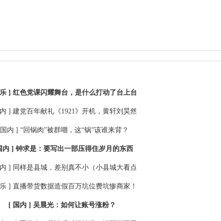
乐 ]
红色党课闪耀舞台，是什么打动了台上台下的年轻人？
内 ]
建党百年献礼《1921》开机，黄轩刘昊然为革命故事注入青春能量
 国内 ]
“回锅肉”被群嘲，这“锅”该谁来背？
国内 ]
钟求是：要写出一部压得住岁月的东西
内 ]
同样是县城，差别真不小（小县城大看点①）
乐 ]
直播带货数据造假百万坑位费坑惨商家！
[ 国内 ]
吴晨光：如何让账号涨粉？