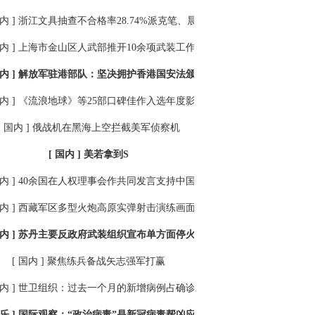
内 ]
浙江文具抽查不合格率28.74%派克笔、晨光文具两款产品上榜
内 ]
上海市金山区人武部推开10余项武装工作试点建设
内 ]
解放军驻港部队：坚决拥护香港国安法颁布实施
内 ]
《流浪地球》等25部口碑佳作入选年度影片
[ 国内 ]
俄战机在黑海上空拦截美军侦察机
[ 国内 ]
美若拿到S
内 ]
40余国在人权理事会作共同发言支持中国在涉疆问题上的立场
内 ]
西藏军区多型火炮高原实弹射击演练画面引关注
内 ]
苏丹主要反政府武装组织宣布单方面停火7个月
[ 国内 ]
聚焦练兵备战矢志强军打赢
内 ]
世卫组织：过去一个月的新增病例占确诊病例总数的60%
乐 ]
国际观察：“政治病毒”是新冠病毒帮凶应同步消杀