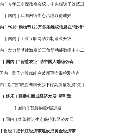
内 ]
今年三次深改委会议，中央强调了这些卫生领域重点
[ 国内 ]
我国网络生态治理取得成效
内 ]
“618”购物节123万多条维权信息在“吐槽”啥
[ 国内 ]
工业互联网助力制造业升级
内 ]
发力新基建激发长三角新动能数据中心二期开建
[ 国内 ]
“智慧农业”助中国人端稳饭碗
 国内 ]
量子计算赋能突破新冠病毒检测痛点
内 ]
以“智”取胜湖南长沙下好高质量发展“先手棋”
[ 娱乐 ]
直播电商成经济发展“新引擎”
[ 国内 ]
智慧物流e键加速
[ 国内 ]
统筹推进生态保护和经济发展
[ 财经 ]
把长江经济带建设成黄金经济带