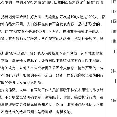
[ 国
有限的，甲的分享行为隐含“值得信赖的乙会为我保守秘密”的预
[ 国
日记分享给微信好友看，无论微信好友是100人还是1000人，都
[ 国
微博有很大不同。人们选择在何种平台发表内容，是有所取舍的，
[ 财
。这与“朋友圈不是法外之地”不矛盾。在朋友圈侮辱诽谤他人，
知道，甚至鼓励人们转发，从而侵害他人名誉、扰乱社会秩序，显
[ 财
[
所说“没有道德”，背弃他人信赖换取不正当利益，还可能因侵权
、窃听、散布他人隐私的，处五日以下拘留或者五百元以下罚款。
家有关规定，向他人出售或者提供公民个人信息，情节严重的，将
[ 国
友有没有想过，如果购买者不是出于好奇，而是想窥探该演员的行
友圈的链条，应该彻底斩断。
为走向偏激。去年，有医院工作人员拍摄歌手林俊杰用过的吊水针
感。不少明星也曾明确表示，谢绝跟车、偷拍、接送机等行为，请
[ 国
明星也许需要更多曝光提高知名度，然而，唯有凭作品说话，不被
、不断迭代的造星浪潮中站稳脚跟，走得长远。