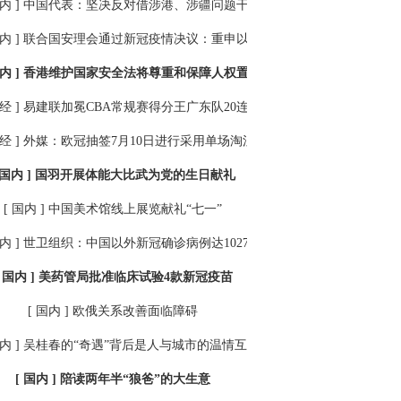
内 ]
中国代表：坚决反对借涉港、涉疆问题干涉中国内政
内 ]
联合国安理会通过新冠疫情决议：重申以人民为中心
内 ]
香港维护国家安全法将尊重和保障人权置于突出位置
经 ]
易建联加冕CBA常规赛得分王广东队20连胜稳居榜首
经 ]
外媒：欧冠抽签7月10日进行采用单场淘汰制
 国内 ]
国羽开展体能大比武为党的生日献礼
[ 国内 ]
中国美术馆线上展览献礼“七一”
内 ]
世卫组织：中国以外新冠确诊病例达10272430例
[ 国内 ]
美药管局批准临床试验4款新冠疫苗
[ 国内 ]
欧俄关系改善面临障碍
内 ]
吴桂春的“奇遇”背后是人与城市的温情互动
[ 国内 ]
陪读两年半“狼爸”的大生意