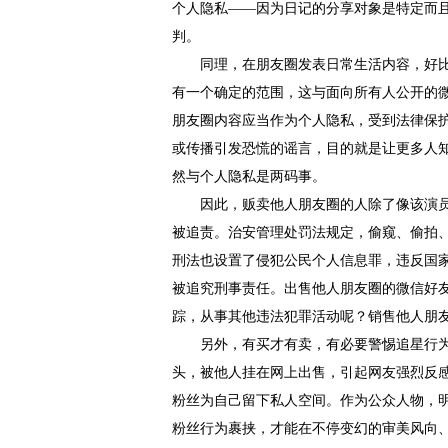
个人隐私――因为日记的分享对象是特定而且
判。
同理，在朋友圈发表日常生活内容，好比把
有一个确定的范围，这与面向所有人公开的
朋友圈内容应当作为个人隐私，受到法律保护
或传播引发恐慌的谣言，目的就是让更多人
然与个人隐私是两码事。
因此，贩卖他人朋友圈的人除了像该演员
被追责。治安管理处罚法规定，偷窥、偷拍
刑法也设置了侵犯公民个人信息罪，违反国
被追究刑事责任。出售他人朋友圈的微信好
踪，从事其他违法犯罪活动呢？销售他人朋
另外，有买才有卖，有必要警惕追星行
头，被他人挂在网上出售，引起网友强烈反
粉丝为自己留下私人空间。作为公众人物，
粉丝行为裹挟，才能在不停变幻的审美风向