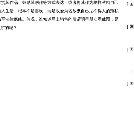
欣赏其作品、鼓励其创作等方式表达，或者将其作为榜样激励自己
[ 国
他人生活，根本不是喜欢，而是以爱为名放纵自己见不得人的窥私
乃至法律底线。何况，谁知道网上销售的所谓明星朋友圈截图，是
[ 国
税”的呢？
[ 国
[
[ 国