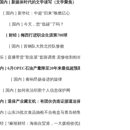
 国内 ]
新媒体时代的文学读写（文学聚焦）
[ 国内 ]
新华社：中超“归来”唤燃亿心
[ 国内 ]
今天，您“低碳”了吗？
[ 财经 ]
梅西打进职业生涯第700球
[ 国内 ]
首钢队大胜北控队惨败
乐 ]
直播带货"割韭菜"套路调查:卖惨收割粉丝低俗表演博出位
内 ]
6月OPEC石油产量降至20年来最低超预期执行减产协议
[ 国内 ]
奏响昂扬奋进的旋律
[ 国内 ]
如何依法织密个人信息保护网
内 ]
退保产业藏玄机：有团伙伪造证据逼迫保险公司全额退保
内 ]
山东26批次食品抽检不合格盒马青岛销售猪肉样品在列
经 ]
?麻辣财经：海南自贸港，一大拨税收优惠来了！