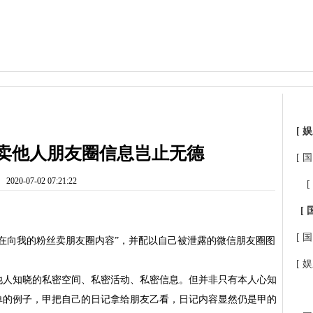
[ 娱
卖他人朋友圈信息岂止无德
[ 国
2020-07-02 07:21:22
[
[ 
[ 国
在向我的粉丝卖朋友圈内容”，并配以自己被泄露的微信朋友圈图
。
[ 娱
他人知晓的私密空间、私密活动、私密信息。但并非只有本人心知
单的例子，甲把自己的日记拿给朋友乙看，日记内容显然仍是甲的