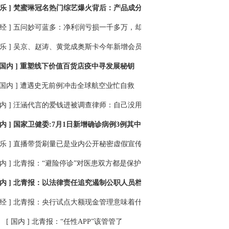
乐 ]
梵蜜琳冠名热门综艺爆火背后：产品成分存疑口碑折戟
经 ]
五问妙可蓝多：净利润亏损一千多万，却狂砸两个亿打广告？
乐 ]
吴京、赵涛、黄觉成奥斯卡今年新增会员
 国内 ]
重塑线下价值百货店疫中寻发展秘钥
 国内 ]
遭遇史无前例冲击全球航空业忙自救
内 ]
汪涵代言的爱钱进被调查律师：自己没用过的产品别碰
内 ]
国家卫健委:7月1日新增确诊病例3例其中北京1例
乐 ]
直播带货刷量已是业内公开秘密虚假宣传屡见不鲜
内 ]
北青报：“避险停诊”对医患双方都是保护
内 ]
北青报：以法律责任追究遏制公职人员档案造假
经 ]
北青报：央行试点大额现金管理意味着什么
[ 国内 ]
北青报：“任性APP”该管管了