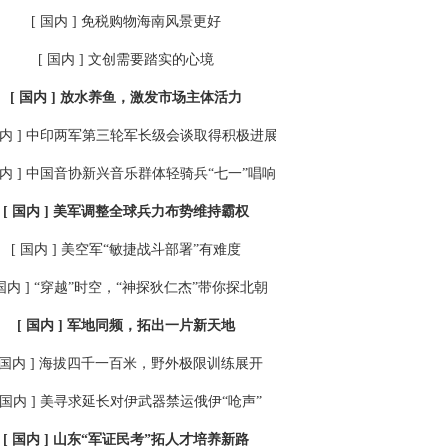
[ 国内 ]
免税购物海南风景更好
[ 国内 ]
文创需要踏实的心境
[ 国内 ]
放水养鱼，激发市场主体活力
内 ]
中印两军第三轮军长级会谈取得积极进展
内 ]
中国音协新兴音乐群体轻骑兵“七一”唱响云端
[ 国内 ]
美军调整全球兵力布势维持霸权
[ 国内 ]
美空军“敏捷战斗部署”有难度
国内 ]
“穿越”时空，“神探狄仁杰”带你探北朝
[ 国内 ]
军地同频，拓出一片新天地
 国内 ]
海拔四千一百米，野外极限训练展开
 国内 ]
美寻求延长对伊武器禁运俄伊“呛声”
[ 国内 ]
山东“军证民考”拓人才培养新路