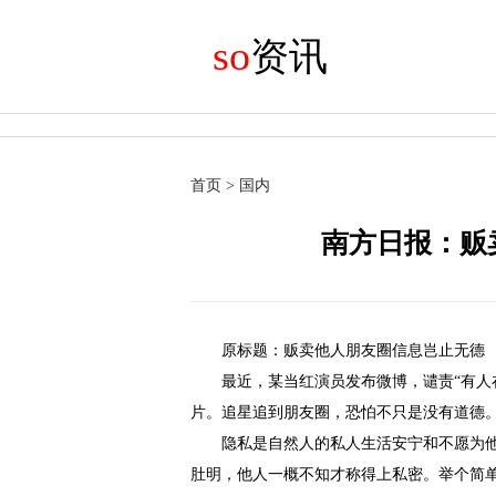
so
资讯
首页
>
国内
南方日报：贩
原标题：贩卖他人朋友圈信息岂止无德
最近，某当红演员发布微博，谴责“有人
片。追星追到朋友圈，恐怕不只是没有道德
隐私是自然人的私人生活安宁和不愿为
肚明，他人一概不知才称得上私密。举个简