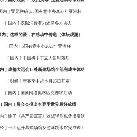
 国内 ]
亚足联确认5国有意申办2027年亚洲杯
[ 国内 ]
挖掘消费潜力还需各方协力
国内 ]
这样的爱，在感动中传递（体坛观澜）
[ 国内 ]
5国有意申办2027年亚洲杯
[ 国内 ]
中国棋手丁立人暂时落后
内 ]
成都大运会13处新建场馆全部完成主体结构封顶
[ 财经 ]
新赛季中超本月25日开赛
[ 国内 ]
国象网络奥林匹克赛将启动
[ 国内 ]
吕会会投出本赛季世界最好成绩
内 ]
除了《共产党宣言》这些译作也曾指引我们前进
经 ]
十四运开幕式场馆及游泳跳水馆完成竣工验收