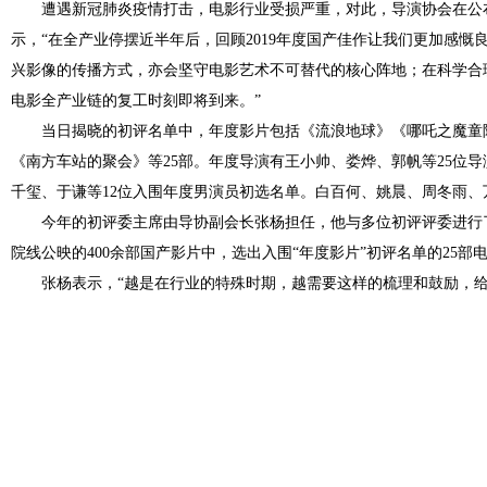
遭遇新冠肺炎疫情打击，电影行业受损严重，对此，导演协会在公
示，“在全产业停摆近半年后，回顾2019年度国产佳作让我们更加感慨
兴影像的传播方式，亦会坚守电影艺术不可替代的核心阵地；在科学合
电影全产业链的复工时刻即将到来。”
当日揭晓的初评名单中，年度影片包括《流浪地球》《哪吒之魔童
《南方车站的聚会》等25部。年度导演有王小帅、娄烨、郭帆等25位
千玺、于谦等12位入围年度男演员初选名单。白百何、姚晨、周冬雨、
今年的初评委主席由导协副会长张杨担任，他与多位初评评委进行
院线公映的400余部国产影片中，选出入围“年度影片”初评名单的25
张杨表示，“越是在行业的特殊时期，越需要这样的梳理和鼓励，给