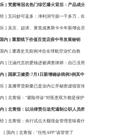
乐 ]
梵蜜琳冠名热门综艺爆火背后：产品成分存疑口碑折戟
经 ]
五问妙可蓝多：净利润亏损一千多万，却狂砸两个亿打广告？
乐 ]
吴京、赵涛、黄觉成奥斯卡今年新增会员
 国内 ]
重塑线下价值百货店疫中寻发展秘钥
 国内 ]
遭遇史无前例冲击全球航空业忙自救
内 ]
汪涵代言的爱钱进被调查律师：自己没用过的产品别碰
内 ]
国家卫健委:7月1日新增确诊病例3例其中北京1例
乐 ]
直播带货刷量已是业内公开秘密虚假宣传屡见不鲜
内 ]
北青报：“避险停诊”对医患双方都是保护
内 ]
北青报：以法律责任追究遏制公职人员档案造假
经 ]
北青报：央行试点大额现金管理意味着什么
[ 国内 ]
北青报：“任性APP”该管管了