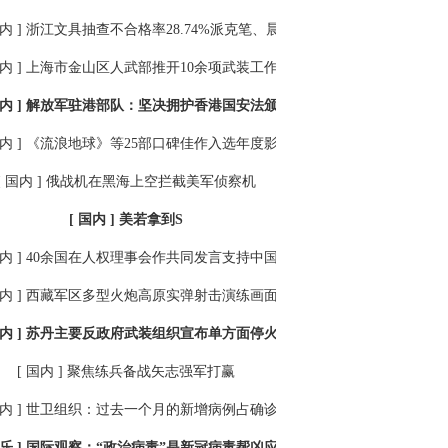
内 ]
浙江文具抽查不合格率28.74%派克笔、晨光文具两款产品上榜
内 ]
上海市金山区人武部推开10余项武装工作试点建设
内 ]
解放军驻港部队：坚决拥护香港国安法颁布实施
内 ]
《流浪地球》等25部口碑佳作入选年度影片
[ 国内 ]
俄战机在黑海上空拦截美军侦察机
[ 国内 ]
美若拿到S
内 ]
40余国在人权理事会作共同发言支持中国在涉疆问题上的立场
内 ]
西藏军区多型火炮高原实弹射击演练画面引关注
内 ]
苏丹主要反政府武装组织宣布单方面停火7个月
[ 国内 ]
聚焦练兵备战矢志强军打赢
内 ]
世卫组织：过去一个月的新增病例占确诊病例总数的60%
乐 ]
国际观察：“政治病毒”是新冠病毒帮凶应同步消杀