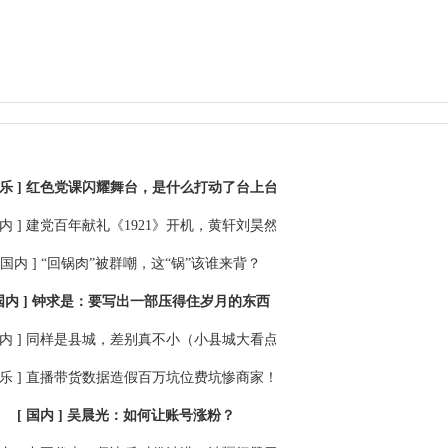
乐 ]
红色党课闪耀舞台，是什么打动了台上台下的年轻人？
内 ]
建党百年献礼《1921》开机，黄轩刘昊然为革命故事注入青春能量
 国内 ]
“回锅肉”被群嘲，这“锅”该谁来背？
国内 ]
钟求是：要写出一部压得住岁月的东西
内 ]
同样是县城，差别真不小（小县城大看点①）
乐 ]
直播带货数据造假百万坑位费坑惨商家！
[ 国内 ]
吴晨光：如何让账号涨粉？