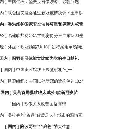
内 ]
中国代表：坚决反对借涉港、涉疆问题干涉中国内政
内 ]
联合国安理会通过新冠疫情决议：重申以人民为中心
内 ]
香港维护国家安全法将尊重和保障人权置于突出位置
经 ]
易建联加冕CBA常规赛得分王广东队20连胜稳居榜首
经 ]
外媒：欧冠抽签7月10日进行采用单场淘汰制
 国内 ]
国羽开展体能大比武为党的生日献礼
[ 国内 ]
中国美术馆线上展览献礼“七一”
内 ]
世卫组织：中国以外新冠确诊病例达10272430例
[ 国内 ]
美药管局批准临床试验4款新冠疫苗
[ 国内 ]
欧俄关系改善面临障碍
内 ]
吴桂春的“奇遇”背后是人与城市的温情互动
[ 国内 ]
陪读两年半“狼爸”的大生意