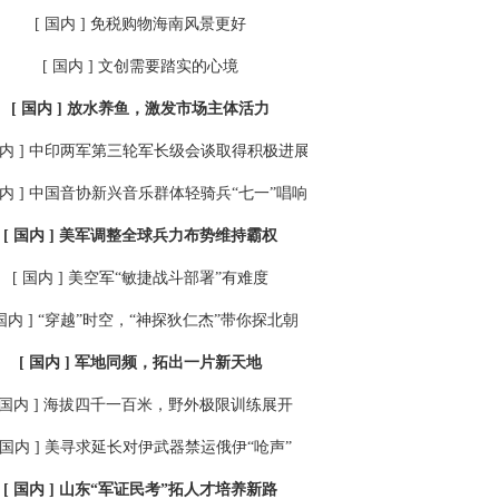
[ 国内 ]
免税购物海南风景更好
[ 国内 ]
文创需要踏实的心境
[ 国内 ]
放水养鱼，激发市场主体活力
内 ]
中印两军第三轮军长级会谈取得积极进展
内 ]
中国音协新兴音乐群体轻骑兵“七一”唱响云端
[ 国内 ]
美军调整全球兵力布势维持霸权
[ 国内 ]
美空军“敏捷战斗部署”有难度
国内 ]
“穿越”时空，“神探狄仁杰”带你探北朝
[ 国内 ]
军地同频，拓出一片新天地
 国内 ]
海拔四千一百米，野外极限训练展开
 国内 ]
美寻求延长对伊武器禁运俄伊“呛声”
[ 国内 ]
山东“军证民考”拓人才培养新路