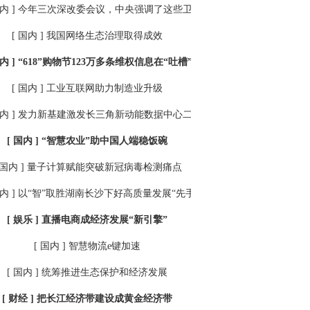
内 ]
今年三次深改委会议，中央强调了这些卫生领域重点
[ 国内 ]
我国网络生态治理取得成效
内 ]
“618”购物节123万多条维权信息在“吐槽”啥
[ 国内 ]
工业互联网助力制造业升级
内 ]
发力新基建激发长三角新动能数据中心二期开建
[ 国内 ]
“智慧农业”助中国人端稳饭碗
 国内 ]
量子计算赋能突破新冠病毒检测痛点
内 ]
以“智”取胜湖南长沙下好高质量发展“先手棋”
[ 娱乐 ]
直播电商成经济发展“新引擎”
[ 国内 ]
智慧物流e键加速
[ 国内 ]
统筹推进生态保护和经济发展
[ 财经 ]
把长江经济带建设成黄金经济带