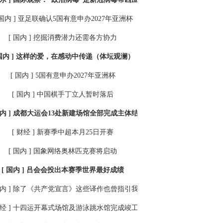
 国内 ]
亚足联确认5国有意申办2027年亚洲杯
[ 国内 ]
挖掘消费潜力还需各方协力
国内 ]
这样的爱，在感动中传递（体坛观澜）
[ 国内 ]
5国有意申办2027年亚洲杯
[ 国内 ]
中国棋手丁立人暂时落后
内 ]
成都大运会13处新建场馆全部完成主体结构封顶
[ 财经 ]
新赛季中超本月25日开赛
[ 国内 ]
国象网络奥林匹克赛将启动
[ 国内 ]
吕会会投出本赛季世界最好成绩
内 ]
除了《共产党宣言》这些译作也曾指引我们前进
经 ]
十四运开幕式场馆及游泳跳水馆完成竣工验收