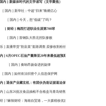
 国内 ]
新媒体时代的文学读写（文学聚焦）
[ 国内 ]
新华社：中超“归来”唤燃亿心
[ 国内 ]
今天，您“低碳”了吗？
[ 财经 ]
梅西打进职业生涯第700球
[ 国内 ]
首钢队大胜北控队惨败
乐 ]
直播带货"割韭菜"套路调查:卖惨收割粉丝低俗表演博出位
内 ]
6月OPEC石油产量降至20年来最低超预期执行减产协议
[ 国内 ]
奏响昂扬奋进的旋律
[ 国内 ]
如何依法织密个人信息保护网
内 ]
退保产业藏玄机：有团伙伪造证据逼迫保险公司全额退保
内 ]
山东26批次食品抽检不合格盒马青岛销售猪肉样品在列
经 ]
?麻辣财经：海南自贸港，一大拨税收优惠来了！