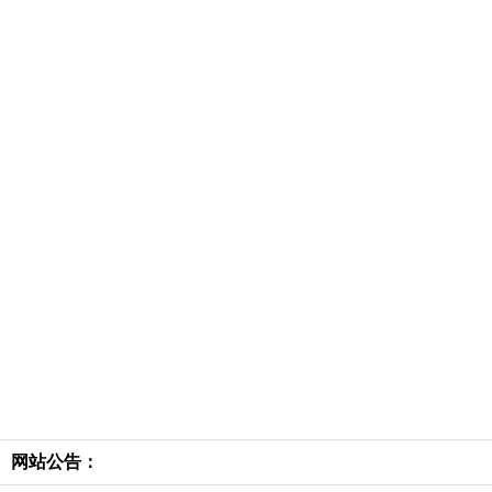
网站公告：