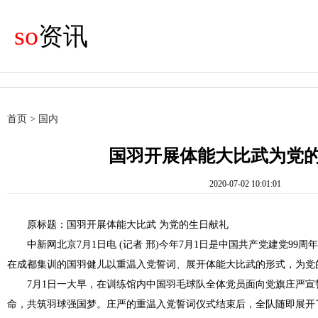
so
资讯
首页
>
国内
国羽开展体能大比武为党
2020-07-02 10:01:01
原标题：国羽开展体能大比武 为党的生日献礼
中新网北京7月1日电 (记者 邢)今年7月1日是中国共产党建党9
在成都集训的国羽健儿以重温入党誓词、展开体能大比武的形式，为党
7月1日一大早，在训练馆内中国羽毛球队全体党员面向党旗庄严
命，共筑羽球强国梦。庄严的重温入党誓词仪式结束后，全队随即展开