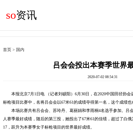
so
资讯
首页
>
国内
吕会会投出本赛季世界
2020-07-02 08:54:31
本报北京7月1日电 （记者刘硕阳）6月30日，在2020中国田径
标枪项目比赛中，名将吕会会以67米61的成绩夺得第一名，这个成绩
本场比赛共有吕会会、苏玲丹、葛丽娟和李雨桐4名选手参加。吕会
人赛季最好成绩，随后的第三投，她投出了67米61的佳绩，超过了白俄罗
17，跃升为本赛季女子标枪项目的世界最好成绩。