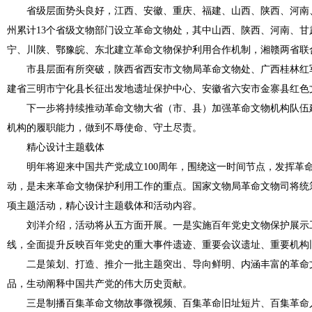
省级层面势头良好，江西、安徽、重庆、福建、山西、陕西、河南
州累计13个省级文物部门设立革命文物处，其中山西、陕西、河南、甘
宁、川陕、鄂豫皖、东北建立革命文物保护利用合作机制，湘赣两省联
市县层面有所突破，陕西省西安市文物局革命文物处、广西桂林红
建省三明市宁化县长征出发地遗址保护中心、安徽省六安市金寨县红色
下一步将持续推动革命文物大省（市、县）加强革命文物机构队伍
机构的履职能力，做到不辱使命、守土尽责。
精心设计主题载体
明年将迎来中国共产党成立100周年，围绕这一时间节点，发挥革
动，是未来革命文物保护利用工作的重点。国家文物局革命文物司将统
项主题活动，精心设计主题载体和活动内容。
刘洋介绍，活动将从五方面开展。一是实施百年党史文物保护展示
线，全面提升反映百年党史的重大事件遗迹、重要会议遗址、重要机构
二是策划、打造、推介一批主题突出、导向鲜明、内涵丰富的革命
品，生动阐释中国共产党的伟大历史贡献。
三是制播百集革命文物故事微视频、百集革命旧址短片、百集革命