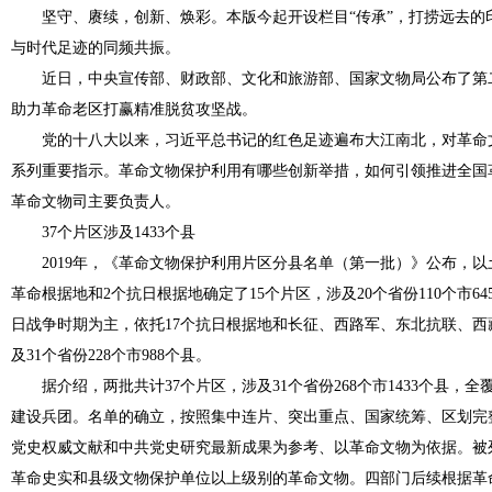
坚守、赓续，创新、焕彩。本版今起开设栏目“传承”，打捞远去的
与时代足迹的同频共振。
近日，中央宣传部、财政部、文化和旅游部、国家文物局公布了第
助力革命老区打赢精准脱贫攻坚战。
党的十八大以来，习近平总书记的红色足迹遍布大江南北，对革命
系列重要指示。革命文物保护利用有哪些创新举措，如何引领推进全国
革命文物司主要负责人。
37个片区涉及1433个县
2019年，《革命文物保护利用片区分县名单（第一批）》公布，以
革命根据地和2个抗日根据地确定了15个片区，涉及20个省份110个市
日战争时期为主，依托17个抗日根据地和长征、西路军、东北抗联、西
及31个省份228个市988个县。
据介绍，两批共计37个片区，涉及31个省份268个市1433个县，
建设兵团。名单的确立，按照集中连片、突出重点、国家统筹、区划完
党史权威文献和中共党史研究最新成果为参考、以革命文物为依据。被
革命史实和县级文物保护单位以上级别的革命文物。四部门后续根据革